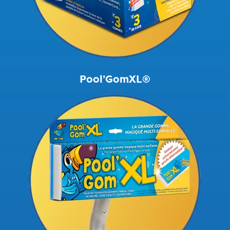
Pool’GomXL®