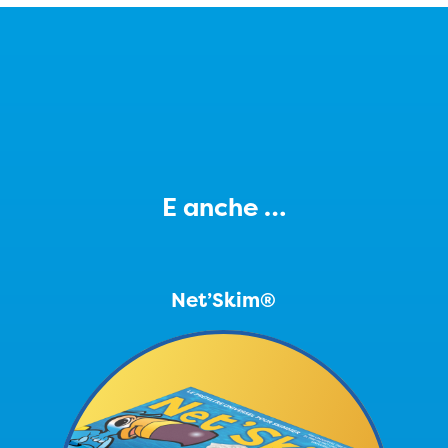
E anche …
Net’Skim®