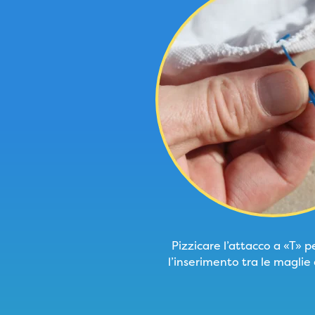
Pizzicare l’attacco a «T» pe
l’inserimento tra le maglie 