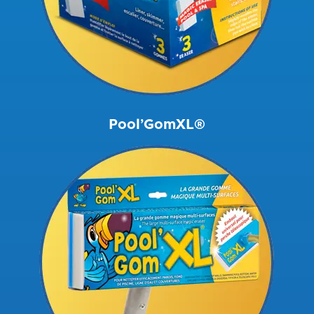
Pool’GomXL®