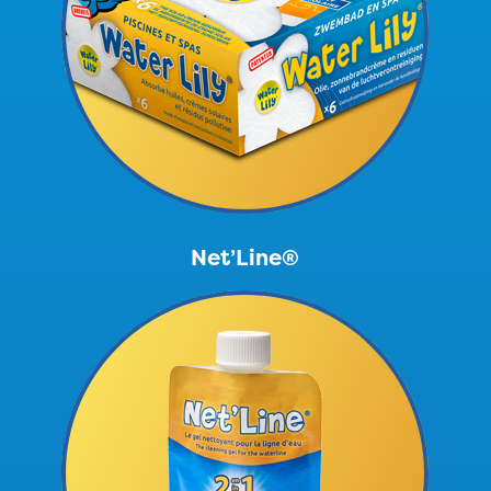
Net’Line®