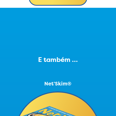
E também …
Net’Skim®