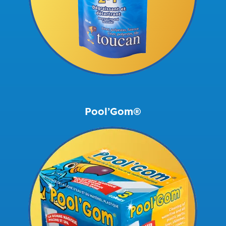
Pool’Gom®