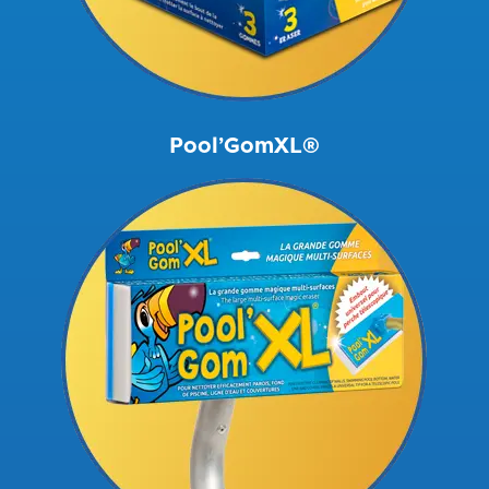
Pool’GomXL®