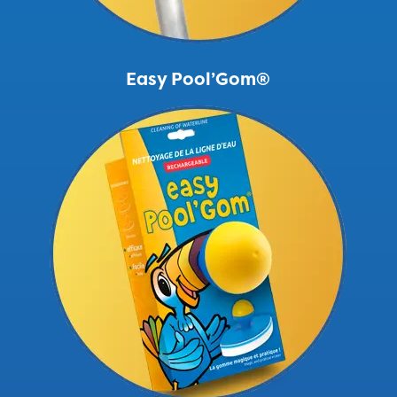
Easy Pool’Gom®