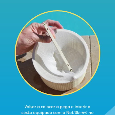
Voltar a colocar a pega e inserir o
cesto equipado com o Net’Skim® no