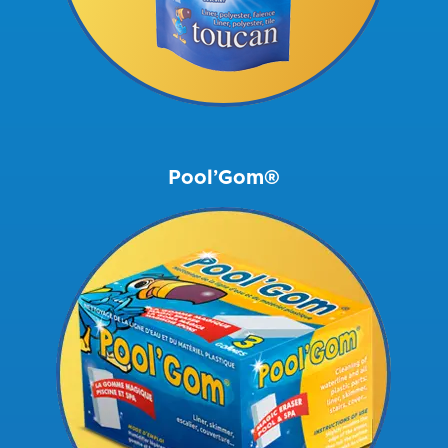
Pool’Gom®