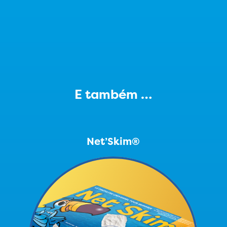
E também …
Net’Skim®