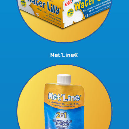
Net’Line®