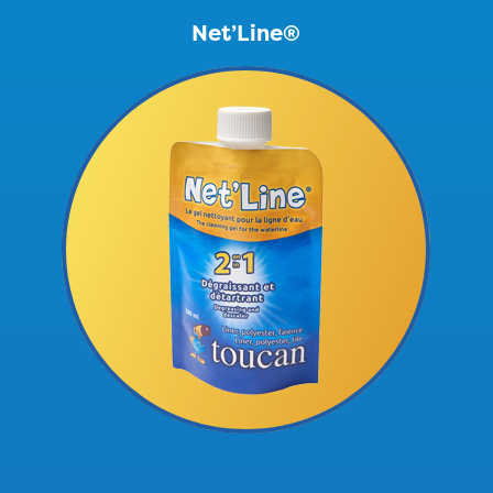
Net’Line®