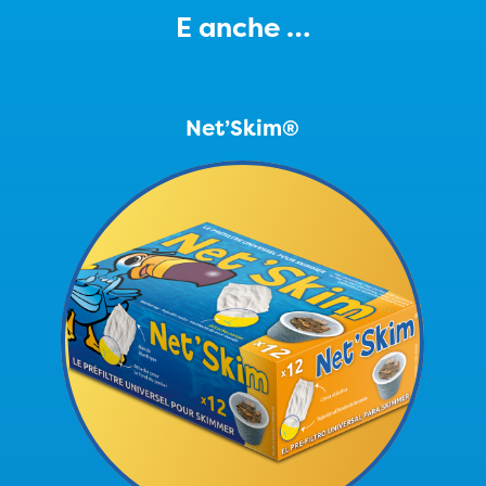
E anche …
Net’Skim®