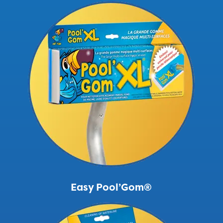
Easy Pool’Gom®