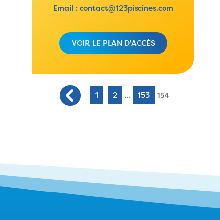
Email :
contact@123piscines.com
VOIR LE PLAN D'ACCÈS
1
2
153
…
154