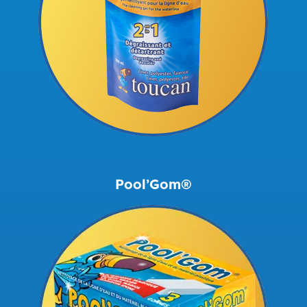
Pool’Gom®