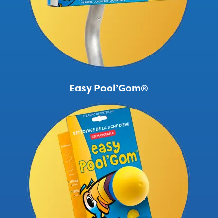
Easy Pool’Gom®