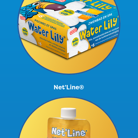
Net’Line®