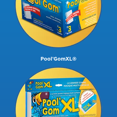
Pool’GomXL®