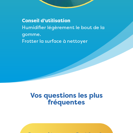
Conseil d’utilisation
Humidifier légèrement le bout de la
gomme.
Frotter la surface à nettoyer
Vos questions les plus
fréquentes