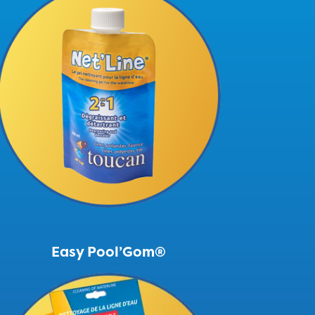
Easy Pool’Gom®