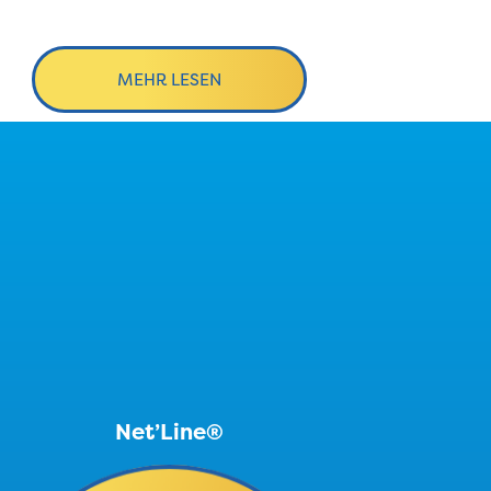
MEHR LESEN
Net’Line®