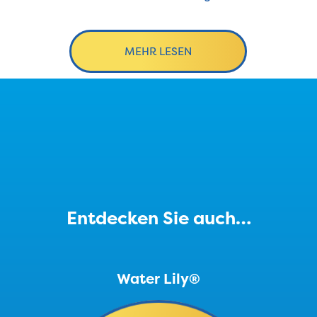
MEHR LESEN
Entdecken Sie auch…
Water Lily®