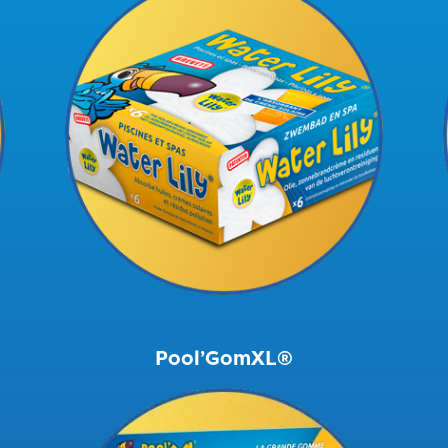
Pool’GomXL®