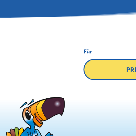
Für
PR