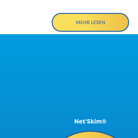
MEHR LESEN
Net’Skim®